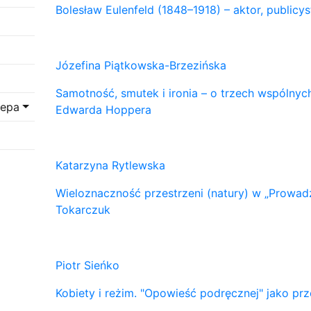
Bolesław Eulenfeld (1848–1918) – aktor, publicys
Józefina Piątkowska-Brzezińska
Samotność, smutek i ironia – o trzech wspólnych
мера
Edwarda Hoppera
Katarzyna Rytlewska
Wieloznaczność przestrzeni (natury) w „Prowadź
Tokarczuk
Piotr Sieńko
Kobiety i reżim. "Opowieść podręcznej" jako p