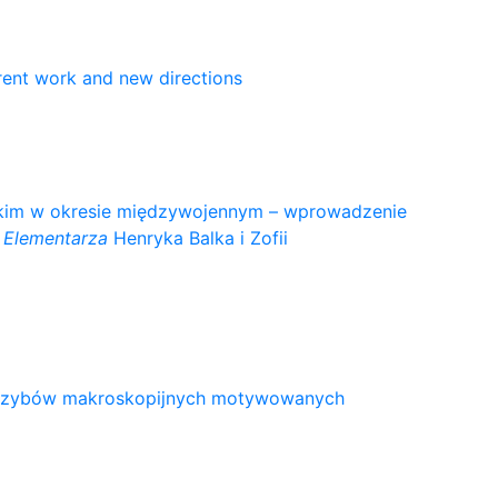
rrent work and new directions
ckim w okresie międzywojennym – wprowadzenie
e
Elementarza
Henryka Balka i Zofii
w grzybów makroskopijnych motywowanych