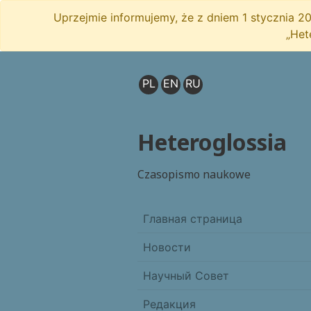
Uprzejmie informujemy, że z dniem 1 stycznia 
„Het
PL
EN
RU
Heteroglossia
Czasopismo naukowe
Главная страница
Новости
Научный Совет
Редакция