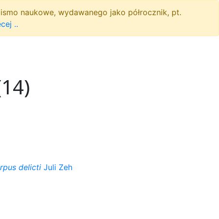
pismo naukowe, wydawanego jako półrocznik, pt.
cej ..
(14)
rpus delicti
Juli Zeh