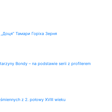
 „Доця” Тамари Горіха Зерня
arzyny Bondy – na podstawie serii z profilerem
śmiennych z 2. połowy XVIII wieku