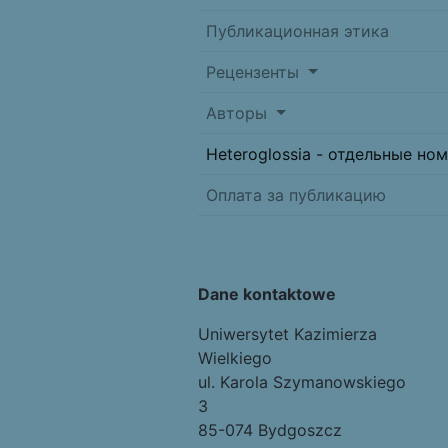
Публикационная этика
Рецензенты
Авторы
Heteroglossia - отдельные но
Оплата за публикацию
Dane kontaktowe
Uniwersytet Kazimierza
Wielkiego
ul. Karola Szymanowskiego
3
85-074 Bydgoszcz