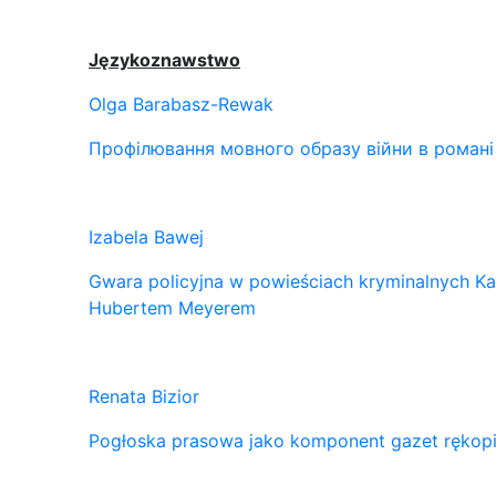
Językoznawstwo
Olga Barabasz-Rewak
Профілювання мовного образу війни в романі
Izabela Bawej
Gwara policyjna w powieściach kryminalnych Kat
Hubertem Meyerem
Renata Bizior
Pogłoska prasowa jako komponent gazet rękopi